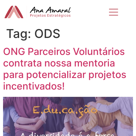
Tag:
ODS
ONG Parceiros Voluntários
contrata nossa mentoria
para potencializar projetos
incentivados!